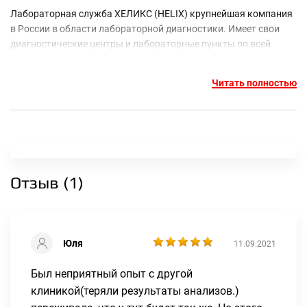
Лабораторная служба ХЕЛИКС (HELIX) крупнейшая компания
в России в области лабораторной диагностики. Имеет свои
диагностические центры и лабораторные пункты по всей
стране.
Читать полностью
В Тюмени расположены 5 диагностических центров в разных
районах города, которые работают ежедневно, без выходных
и перерывов. Каждый центр имеет удобные и оборудованные
помещения, пациентам гарантируется отсутствие очередей и
безопасные условия.
В центрах можно сдать самые различные анализы, пройти
Отзыв (
1
)
ультразвуковую диагностику и ЭКГ, колоноскопию,
записаться на прием к врачам различной специализации:
эндокринологу, терапевту, гинекологу, аллергологу-
иммунологу и невролога (возможность приема необходимого
Юля
специалиста или прохождения исследования уточняйте в
11.09.2021
конкретном диагностическом центре).
Был неприятный опыт с другой
клиникой(теряли результаты анализов.)