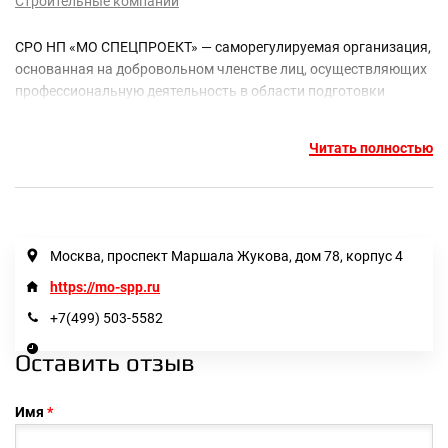
Строительные компании
СРО НП «МО СПЕЦПРОЕКТ» — саморегулируемая организация,
основанная на добровольном членстве лиц, осуществляющих
профессиональную деятельность в области подготовки
проектной документации. Цель создания СРО НП «МО
СПЕЦПРОЕКТ» — защита прав и законных интересов ее членов
Читать полностью
— юридических лиц и индивидуальных предпринимателей,
занятых сфере проектирования, а так же контроль за их
профессиональной и предпринимательской деятельностью на
предмет соответствия требованиям законодательства
Российской Федерации, а так же стандартов и правил
Москва, проспект Маршала Жукова, дом 78, корпус 4
Партнерства.
https://mo-spp.ru
+7(499) 503-5582
Оставить отзыв
Имя