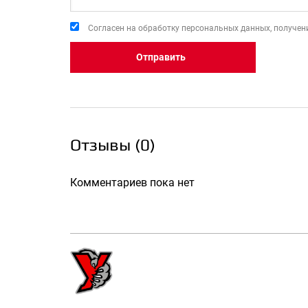
Перспективы кар
Чтобы устроиться на р
Согласен на обработку персональных данных, получени
набирается с учетом 
дружном коллективе
P
Отправить
Так, как руководство
сотрудников вкладыва
текучки кадров. Поэто
организуются хорошие
Отзывы (
0
)
В
Pridex Group отзыв
так, как компания заб
работают. Также отде
Комментариев пока нет
Объективная оце
Исключение нега
Отсутствие нео
Открытый досту
Чтобы стать частью 
Group
достаточно оста
положительного ответ