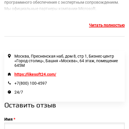
программного обеспечения с экспертным сопровождением.
Мы официальные партнеры компании Microsoft.
Предоставляем подтверждающую документацию на
лицензионную продукцию, гарантию и соответствующий
Читать полностью
уровень качества.
Ниже можно ознакомиться с отзывам о LikeSoft24
Москва, Пресненская наб, дом 8, стр 1, Бизнес-центр
«Город столиц», Башня «Москва», 64 этаж, помещение
645М
https://likesoft24.com/
+7(800) 100-4597
24/7
Оставить отзыв
Имя