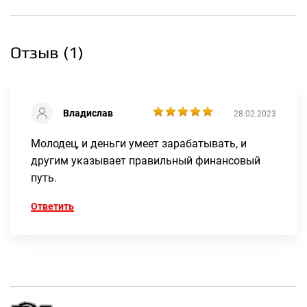
останавливаться на достигнутом.
Филипп Ребийяр/Philippe Rebillard написал две книги по
ведению бизнеса, за что получил огромное количество
Отзыв (
1
)
положительных отзывов.
Первая книга — «Осознанность: новый ключ к успеху». Она
является очень ценным источником знаний, где вам не
Владислав
разжевана скучная информация, а заложены знания, которые
28.02.2023
помогут вам правильно думать.
Молодец, и деньги умеет зарабатывать, и
Вторая книга — «Синергия. Ключ к успеху». Она посвящена
другим указывает правильный финансовый
тому, как успешно работать в сфере сетевого маркетинга и
путь.
научиться активно зарабатывать.
Ответить
Станьте успешным бизнесменом вместе с Филиппом
Ребийяром!