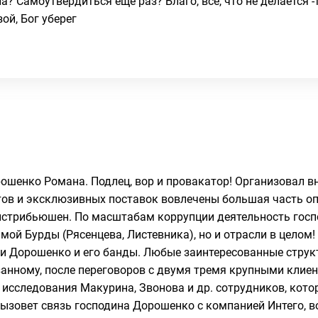
? Самоутвердиться еще раз? Благо, все, что не делается -
ой, Бог уберег
ошенко Романа. Подлец, вор и провакатор! Организовал в
тов и эксклюзивных поставок вовлечены большая часть оп
Дистрибьюшен. По масштабам коррупции деятельность гос
мой Бурды (Рясенцева, Листевника), но и отрасли в целом!
и Дорошенко и его банды. Любые заинтересованные струк
занному, после переговоров с двумя тремя крупными клие
исследования Макурина, Звонова и др. сотрудников, кото
ызовет связь господина Дорошенко с компанией Интего, в