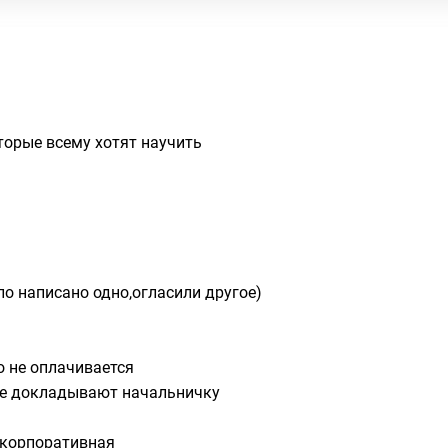
торые всему хотят научить
ло написано одно,огласили другое)
о не оплачивается
се докладывают начальничку
 корпоративная