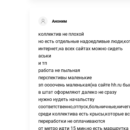
Аноним
коллектив не плохой
но есть отдельные надоедливые люди,ко
интернет,на всех сайтах можно сидеть
аськи
и тп
работа не пыльная
перспективы маленькие
зп оооочень маленькая(на сайте hh.ru бы
в штат оформляют далеко не сразу
нужно нудеть начальству
соответственно,отпуск,больничные,ничег
среди коллектива есть крысы,которые в
переработки не оплачиваются
от метро идти 15 мин,но есть маршрутка