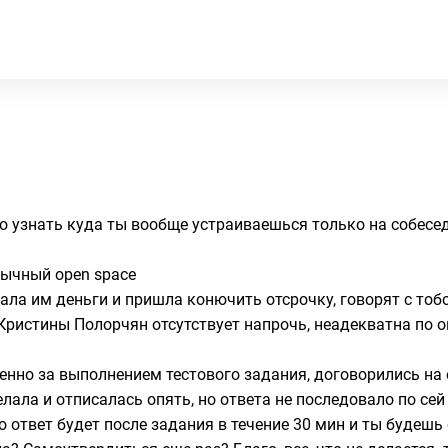
о узнать куда ты вообще устраиваешься только на собеседо
бычный open space
ала им деньги и пришла конючить отсрочку, говорят с тобо
Кристины Полорчян отсутствует напрочь, неадекватна по о
ленно за выполнением тестового задания, договорились на 
елала и отписалась опять, но ответа не последовало по сей
то ответ будет после задания в течение 30 мин и ты будешь