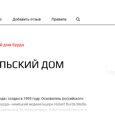
ю
Добавить отзыв
Правила
й дом Бурда
ЛЬСКИЙ ДОМ
да» создан в 1995 году. Основатель российского
Бурда» немецкий медиаконцерн Hubert Burda Media
компании в 26 странах мира. В Восточной Европе, в