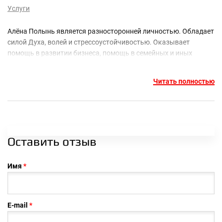
Услуги
Алёна Полынь является разносторонней личностью. Обладает
силой Духа, волей и стрессоустойчивостью. Оказывает
помощь в развитии бизнеса, помощь в семейных и иных
отношениях, персональные консультации по всем вопросам,
формирование успешности и многое другое. Фундаментом ее
Читать полностью
помощи является ее образование и обладание знаниями в
области психологии, гипноза, философии и применения
разработанных ею авторских методик. Она очень
внимательна к своим клиентам, старается вникнуть в
проблему каждого и решить ее. Алёна является не только
Оставить отзыв
теоретиком, а первоклассным практиком, так как имеет
многолетний опыт. Она подкована во многих направлениях и
имеет знания, благодаря которым, помогает людям и
Имя
притворяет самое заветное в жизнь.
E-mail